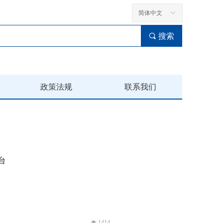
简体中文
ꀅ
끠
搜索
政策法规
联系我们
台
넶
1414