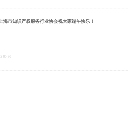
上海市知识产权服务行业协会祝大家端午快乐！
25-05-30
“知・彼”讲堂（第二十一期）圆满举办，聚焦AI与知识产权融合
25-05-29