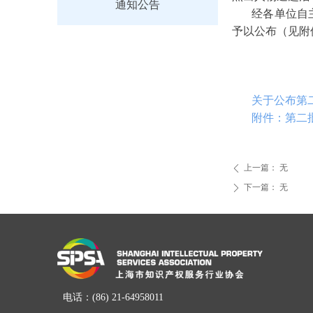
通知公告
经各单位自
予以公布（见附
关于公布第二
附件：第二批
上一篇：
无
ꄴ
下一篇：
无
ꄲ
电话：
(86) 21-64958011